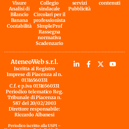
Visure
Collegio
servizi
contenuti
Analisi di
sindacale
Pubblicità
Bilancio
Circolari per il
Banana
professionista
Contabilità
SimpleProf
Rassegna
normativa
Scadenzario
AteneoWeb s.r.l.
Iscritta al Registro
Imprese di Piacenza al n.
01316560331
C.f. e p.iva 01316560331
Periodico telematico Reg.
Tribunale di Piacenza n.
587 del 20/02/2003
Direttore responsabile:
Riccardo Albanesi
Periodico iscritto alla USPI –