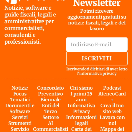
Newsletter
Notizie, software e
Potrai ricevere
guide fiscali, legali e
aggiornamenti gratuiti su
amministrative per
notizie fiscali, legali e del
commercialisti,
lavoro
consulenti e
professionisti.
ISCRIVITI
Iscrivendoti dichiari di aver letto
l'
informativa privacy
Notizie
Concordato
Chi siamo
Podcast
Focus
Preventivo
I primi 25
AteneoCard
Tematici
Biennale
anni
+
Documenti e
Enti del
Informativa
Crea il tuo
Software
Terzo
Privacy
sito web
Servizi
Settore
Informazioni
Lavora con
Strumenti
AI
legali
noi
Servizio
Commercialisti
Carta dei
Mappa dei