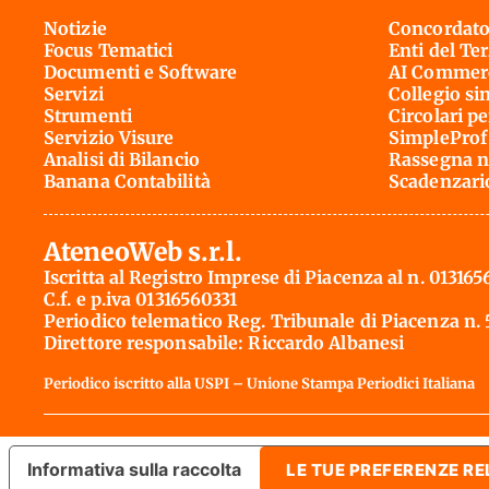
Notizie
Concordato
Focus Tematici
Enti del Te
Documenti e Software
AI Commerc
Servizi
Collegio si
Strumenti
Circolari pe
Servizio Visure
SimpleProf
Analisi di Bilancio
Rassegna n
Banana Contabilità
Scadenzari
AteneoWeb s.r.l.
Iscritta al Registro Imprese di Piacenza al n. 013165
C.f. e p.iva 01316560331
Periodico telematico Reg. Tribunale di Piacenza n.
Direttore responsabile: Riccardo Albanesi
Periodico iscritto alla USPI – Unione Stampa Periodici Italiana
Informativa sulla raccolta
LE TUE PREFERENZE RE