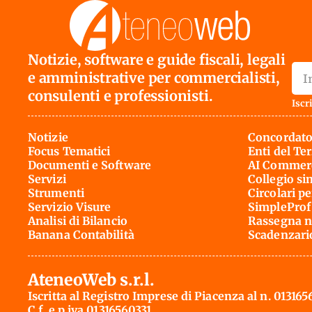
Notizie, software e guide fiscali, legali
e amministrative per commercialisti,
consulenti e professionisti.
Iscri
Notizie
Concordato
Focus Tematici
Enti del Te
Documenti e Software
AI Commerc
Servizi
Collegio si
Strumenti
Circolari pe
Servizio Visure
SimpleProf
Analisi di Bilancio
Rassegna n
Banana Contabilità
Scadenzari
AteneoWeb s.r.l.
Iscritta al Registro Imprese di Piacenza al n. 013165
C.f. e p.iva 01316560331