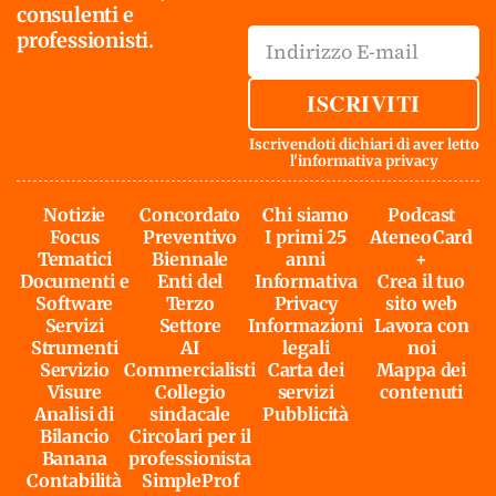
consulenti e
professionisti.
ISCRIVITI
Iscrivendoti dichiari di aver letto
l'
informativa privacy
Notizie
Concordato
Chi siamo
Podcast
Focus
Preventivo
I primi 25
AteneoCard
Tematici
Biennale
anni
+
Documenti e
Enti del
Informativa
Crea il tuo
Software
Terzo
Privacy
sito web
Servizi
Settore
Informazioni
Lavora con
Strumenti
AI
legali
noi
Servizio
Commercialisti
Carta dei
Mappa dei
Visure
Collegio
servizi
contenuti
Analisi di
sindacale
Pubblicità
Bilancio
Circolari per il
Banana
professionista
Contabilità
SimpleProf