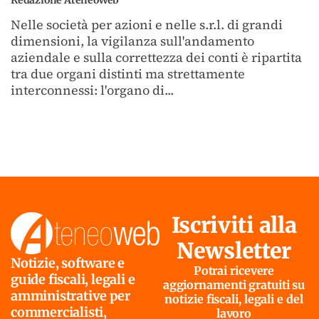
Nelle società per azioni e nelle s.r.l. di grandi
dimensioni, la vigilanza sull'andamento
aziendale e sulla correttezza dei conti è ripartita
tra due organi distinti ma strettamente
interconnessi: l'organo di...
Iscriviti alla
Newsletter
Notizie, software e
Potrai ricevere
guide fiscali, legali e
aggiornamenti gratuiti su
amministrative per
notizie fiscali, legali e del
commercialisti,
lavoro