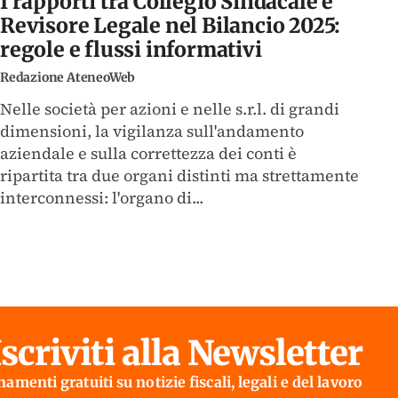
I rapporti tra Collegio Sindacale e
Revisore Legale nel Bilancio 2025:
regole e flussi informativi
Redazione AteneoWeb
Nelle società per azioni e nelle s.r.l. di grandi
dimensioni, la vigilanza sull'andamento
aziendale e sulla correttezza dei conti è
ripartita tra due organi distinti ma strettamente
interconnessi: l'organo di...
Iscriviti alla Newsletter
amenti gratuiti su notizie fiscali, legali e del lavoro