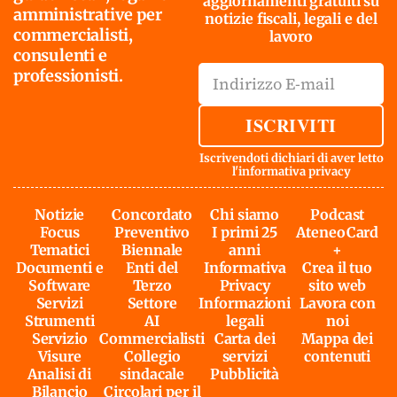
aggiornamenti gratuiti su
amministrative per
notizie fiscali, legali e del
commercialisti,
lavoro
consulenti e
professionisti.
ISCRIVITI
Iscrivendoti dichiari di aver letto
l'
informativa privacy
Notizie
Concordato
Chi siamo
Podcast
Focus
Preventivo
I primi 25
AteneoCard
Tematici
Biennale
anni
+
Documenti e
Enti del
Informativa
Crea il tuo
Software
Terzo
Privacy
sito web
Servizi
Settore
Informazioni
Lavora con
Strumenti
AI
legali
noi
Servizio
Commercialisti
Carta dei
Mappa dei
Visure
Collegio
servizi
contenuti
Analisi di
sindacale
Pubblicità
Bilancio
Circolari per il