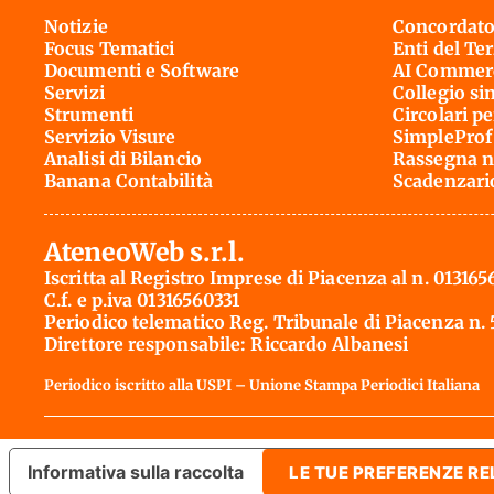
Notizie
Concordato
Focus Tematici
Enti del Te
Documenti e Software
AI Commerc
Servizi
Collegio si
Strumenti
Circolari pe
Servizio Visure
SimpleProf
Analisi di Bilancio
Rassegna n
Banana Contabilità
Scadenzari
AteneoWeb s.r.l.
Iscritta al Registro Imprese di Piacenza al n. 013165
C.f. e p.iva 01316560331
Periodico telematico Reg. Tribunale di Piacenza n.
Direttore responsabile: Riccardo Albanesi
Periodico iscritto alla USPI – Unione Stampa Periodici Italiana
Informativa sulla raccolta
LE TUE PREFERENZE RE