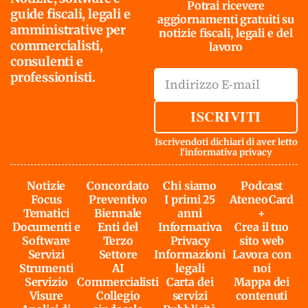
Potrai ricevere
guide fiscali, legali e
aggiornamenti gratuiti su
amministrative per
notizie fiscali, legali e del
commercialisti,
lavoro
consulenti e
professionisti.
ISCRIVITI
Iscrivendoti dichiari di aver letto
l'
informativa privacy
Notizie
Concordato
Chi siamo
Podcast
Focus
Preventivo
I primi 25
AteneoCard
Tematici
Biennale
anni
+
Documenti e
Enti del
Informativa
Crea il tuo
Software
Terzo
Privacy
sito web
Servizi
Settore
Informazioni
Lavora con
Strumenti
AI
legali
noi
Servizio
Commercialisti
Carta dei
Mappa dei
Visure
Collegio
servizi
contenuti