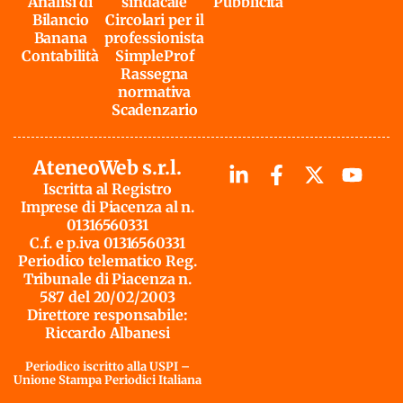
Analisi di
sindacale
Pubblicità
Bilancio
Circolari per il
Banana
professionista
Contabilità
SimpleProf
Rassegna
normativa
Scadenzario
AteneoWeb s.r.l.
Iscritta al Registro
Imprese di Piacenza al n.
01316560331
C.f. e p.iva 01316560331
Periodico telematico Reg.
Tribunale di Piacenza n.
587 del 20/02/2003
Direttore responsabile:
Riccardo Albanesi
Periodico iscritto alla USPI –
Unione Stampa Periodici Italiana