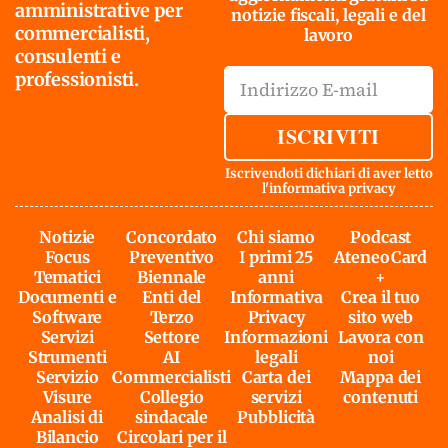
amministrative per
notizie fiscali, legali e del
commercialisti,
lavoro
consulenti e
professionisti.
ISCRIVITI
Iscrivendoti dichiari di aver letto
l'
informativa privacy
Notizie
Concordato
Chi siamo
Podcast
Focus
Preventivo
I primi 25
AteneoCard
Tematici
Biennale
anni
+
Documenti e
Enti del
Informativa
Crea il tuo
Software
Terzo
Privacy
sito web
Servizi
Settore
Informazioni
Lavora con
Strumenti
AI
legali
noi
Servizio
Commercialisti
Carta dei
Mappa dei
Visure
Collegio
servizi
contenuti
Analisi di
sindacale
Pubblicità
Bilancio
Circolari per il