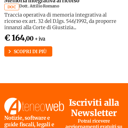
Memoria integrativa al ricorso
Dott. Attilio Romano
DOC
Traccia operativa di memoria integrativa al
ricorso ex art. 32 del D.lgs. 546/1992, da proporre
innanzi alla Corte di Giustizia...
€ 164
,00
+ iva
SCOPRI DI PIÙ
Iscriviti alla
Newsletter
Notizie, software e
Potrai ricevere
guide fiscali, legali e
aggiornamenti gratuiti su