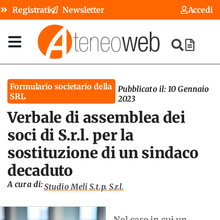
Registrati
Newsletter
Accedi
Formulario societario della
Pubblicato il:
10 Gennaio
SRL
2023
Verbale di assemblea dei
soci di S.r.l. per la
sostituzione di un sindaco
decaduto
A cura di:
Studio Meli S.t.p. S.r.l.
Nel caso in cui un