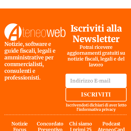
Iscriviti alla
Newsletter
Notizie, software e
Potrai ricevere
guide fiscali, legali e
aggiornamenti gratuiti su
amministrative per
notizie fiscali, legali e del
commercialisti,
lavoro
consulenti e
professionisti.
ISCRIVITI
Iscrivendoti dichiari di aver letto
l'
informativa privacy
Notizie
Concordato
Chi siamo
Podcast
Focus
Preventivo
I primi 25
AteneoCard