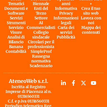
Tematici
Biennale
anni
+
Documenti e
Enti del
Informativa
Crea il tuo
Software
Terzo
Privacy
sito web
Servizi
Settore
Informazioni
Lavora con
Strumenti
AI
legali
noi
Servizio
Commercialisti
Carta dei
Mappa dei
Visure
Collegio
servizi
contenuti
Analisi di
sindacale
Pubblicità
Bilancio
Circolari per il
Banana
professionista
Contabilità
SimpleProf
Rassegna
normativa
Scadenzario
AteneoWeb s.r.l.
Iscritta al Registro
Imprese di Piacenza al n.
01316560331
C.f. e p.iva 01316560331
Periodico telematico Reg.