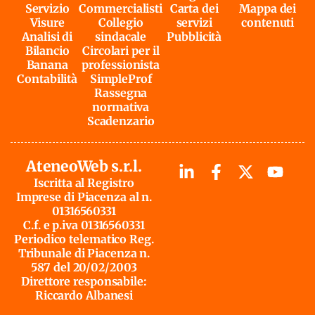
Servizio
Commercialisti
Carta dei
Mappa dei
Visure
Collegio
servizi
contenuti
Analisi di
sindacale
Pubblicità
Bilancio
Circolari per il
Banana
professionista
Contabilità
SimpleProf
Rassegna
normativa
Scadenzario
AteneoWeb s.r.l.
Iscritta al Registro
Imprese di Piacenza al n.
01316560331
C.f. e p.iva 01316560331
Periodico telematico Reg.
Tribunale di Piacenza n.
587 del 20/02/2003
Direttore responsabile:
Riccardo Albanesi