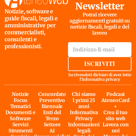
Newsletter
Notizie, software e
Potrai ricevere
guide fiscali, legali e
aggiornamenti gratuiti su
amministrative per
notizie fiscali, legali e del
commercialisti,
lavoro
consulenti e
professionisti.
ISCRIVITI
Iscrivendoti dichiari di aver letto
l'
informativa privacy
Notizie
Concordato
Chi siamo
Podcast
Focus
Preventivo
I primi 25
AteneoCard
Tematici
Biennale
anni
+
Documenti e
Enti del
Informativa
Crea il tuo
Software
Terzo
Privacy
sito web
Servizi
Settore
Informazioni
Lavora con
Strumenti
AI
legali
noi