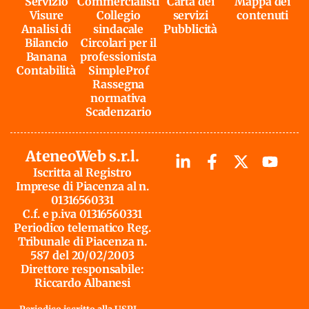
Servizio
Commercialisti
Carta dei
Mappa dei
Visure
Collegio
servizi
contenuti
Analisi di
sindacale
Pubblicità
Bilancio
Circolari per il
Banana
professionista
Contabilità
SimpleProf
Rassegna
normativa
Scadenzario
AteneoWeb s.r.l.
Iscritta al Registro
Imprese di Piacenza al n.
01316560331
C.f. e p.iva 01316560331
Periodico telematico Reg.
Tribunale di Piacenza n.
587 del 20/02/2003
Direttore responsabile:
Riccardo Albanesi