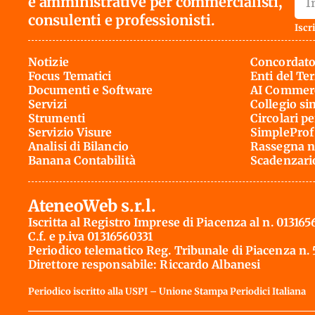
e amministrative per commercialisti,
consulenti e professionisti.
Iscri
Notizie
Concordato
Focus Tematici
Enti del Te
Documenti e Software
AI Commerc
Servizi
Collegio si
Strumenti
Circolari pe
Servizio Visure
SimpleProf
Analisi di Bilancio
Rassegna n
Banana Contabilità
Scadenzari
AteneoWeb s.r.l.
Iscritta al Registro Imprese di Piacenza al n. 013165
C.f. e p.iva 01316560331
Periodico telematico Reg. Tribunale di Piacenza n.
Direttore responsabile: Riccardo Albanesi
Periodico iscritto alla USPI – Unione Stampa Periodici Italiana