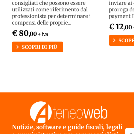
consigliati che possono essere
inviare ai 
utilizzati come riferimento dal
proroga de
professionista per determinare i
payment IV
compensi delle proprie...
€ 12
,00
€ 80
,00
+ iva
SCOPR
SCOPRI DI PIÙ
Notizie, software e guide fiscali, legali