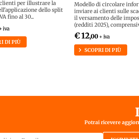
clienti per illustrare la
Modello di circolare info
ll'applicazione dello split
inviare ai clienti sulle sc
A fino al 30...
il versamento delle impo
(redditi 2025), comprensivo
+ iva
€ 12
,00
+ iva
I DI PIÙ
SCOPRI DI PIÙ
Potrai ricevere aggiorn