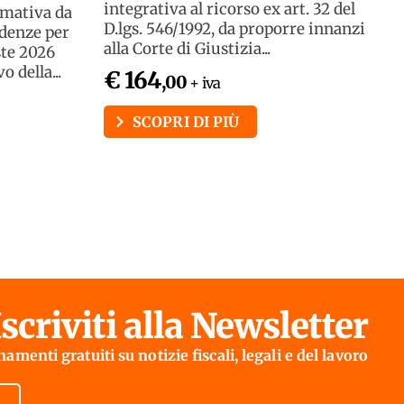
integrativa al ricorso ex art. 32 del
rmativa da
D.lgs. 546/1992, da proporre innanzi
adenze per
alla Corte di Giustizia...
ste 2026
 della...
€ 164
,00
+ iva
SCOPRI DI PIÙ
Iscriviti alla Newsletter
amenti gratuiti su notizie fiscali, legali e del lavoro