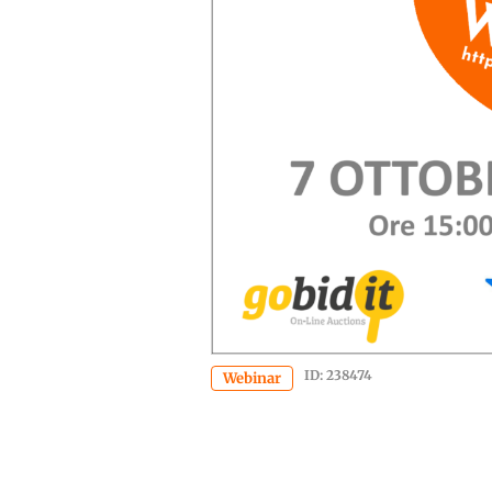
ID: 238474
Webinar