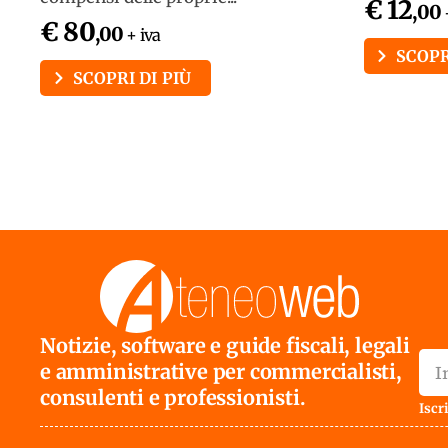
€ 12
,00
€ 80
,00
+ iva
SCOPR
SCOPRI DI PIÙ
Notizie, software e guide fiscali, legali
e amministrative per commercialisti,
consulenti e professionisti.
Iscri