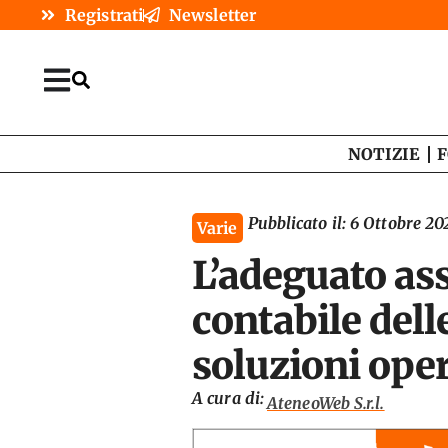
Registrati
Newsletter
NOTIZIE
F
Pubblicato il:
6 Ottobre 20
Varie
L’adeguato as
contabile dell
soluzioni ope
A cura di:
AteneoWeb S.r.l.