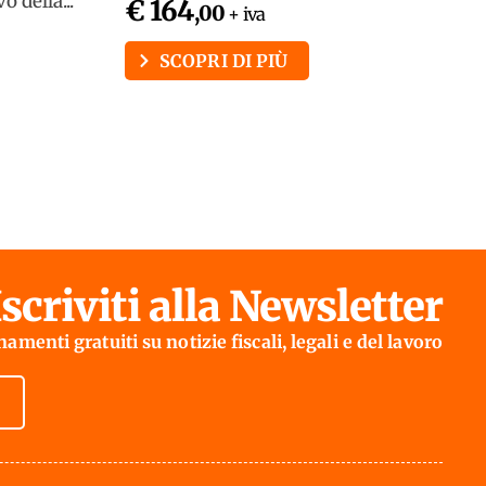
 della...
€ 164
,00
+ iva
SCOPRI DI PIÙ
Iscriviti alla Newsletter
amenti gratuiti su notizie fiscali, legali e del lavoro