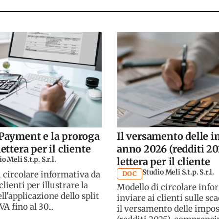
 Payment e la proroga
Il versamento delle 
lettera per il cliente
anno 2026 (redditi 20
o Meli S.t.p. S.r.l.
lettera per il cliente
Studio Meli S.t.p. S.r.l.
 circolare informativa da
DOC
clienti per illustrare la
Modello di circolare info
ll'applicazione dello split
inviare ai clienti sulle sc
A fino al 30...
il versamento delle impo