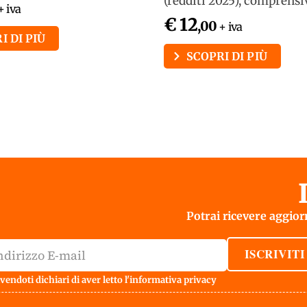
(redditi 2025), comprensivo
+ iva
€ 12
,00
+ iva
I DI PIÙ
SCOPRI DI PIÙ
Potrai ricevere aggiorn
ISCRIVITI
vendoti dichiari di aver letto l'
informativa privacy