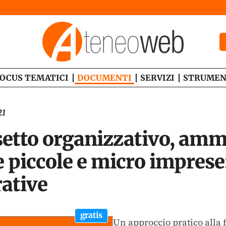
OCUS TEMATICI
DOCUMENTI
SERVIZI
STRUMEN
21
setto organizzativo, amm
e piccole e micro imprese
rative
gratis
Un approccio pratico alla 