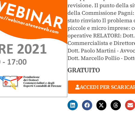
revisione. Il punto della si
della Commissione Pagni: c
stato rinviato Il problema 
piccole e micro imprese: c
operative RELATORI: Dott.
Commercialista e Direttor
Dott. Paolo Martini - Avvo
Dott. Marcello Pollio - Do
GRATUITO
ACCEDI PER SCARICA