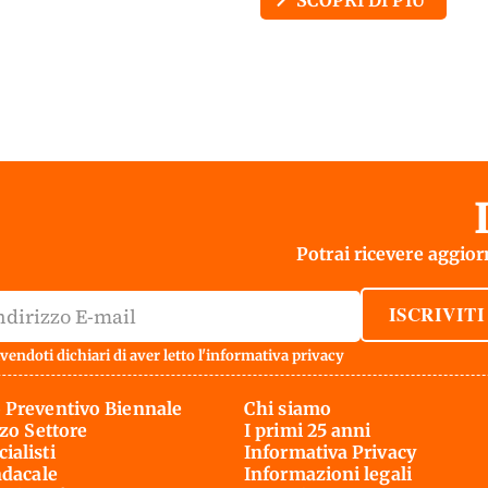
Potrai ricevere aggiorn
ISCRIVITI
vendoti dichiari di aver letto l'
informativa privacy
 Preventivo Biennale
Chi siamo
rzo Settore
I primi 25 anni
ialisti
Informativa Privacy
ndacale
Informazioni legali