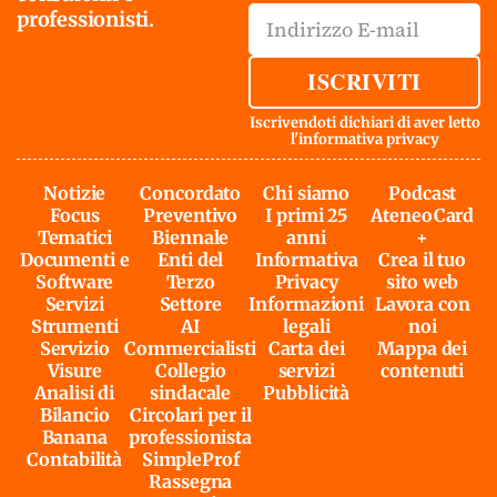
professionisti.
ISCRIVITI
Iscrivendoti dichiari di aver letto
l'
informativa privacy
Notizie
Concordato
Chi siamo
Podcast
Focus
Preventivo
I primi 25
AteneoCard
Tematici
Biennale
anni
+
Documenti e
Enti del
Informativa
Crea il tuo
Software
Terzo
Privacy
sito web
Servizi
Settore
Informazioni
Lavora con
Strumenti
AI
legali
noi
Servizio
Commercialisti
Carta dei
Mappa dei
Visure
Collegio
servizi
contenuti
Analisi di
sindacale
Pubblicità
Bilancio
Circolari per il
Banana
professionista
Contabilità
SimpleProf
Rassegna