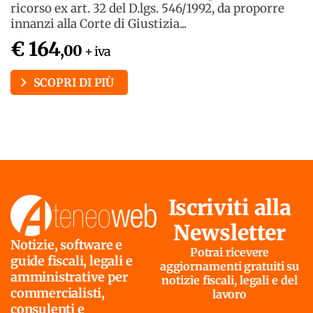
ricorso ex art. 32 del D.lgs. 546/1992, da proporre
innanzi alla Corte di Giustizia...
€ 164
,00
+ iva
SCOPRI DI PIÙ
Iscriviti alla
Newsletter
Notizie, software e
Potrai ricevere
guide fiscali, legali e
aggiornamenti gratuiti su
amministrative per
notizie fiscali, legali e del
commercialisti,
lavoro
consulenti e