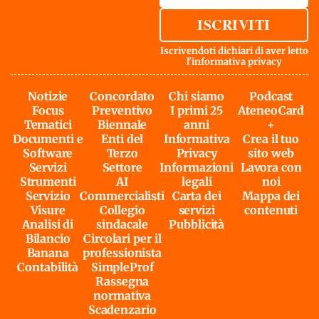
ISCRIVITI
Iscrivendoti dichiari di aver letto
l'
informativa privacy
Notizie
Concordato
Chi siamo
Podcast
Focus
Preventivo
I primi 25
AteneoCard
Tematici
Biennale
anni
+
Documenti e
Enti del
Informativa
Crea il tuo
Software
Terzo
Privacy
sito web
Servizi
Settore
Informazioni
Lavora con
Strumenti
AI
legali
noi
Servizio
Commercialisti
Carta dei
Mappa dei
Visure
Collegio
servizi
contenuti
Analisi di
sindacale
Pubblicità
Bilancio
Circolari per il
Banana
professionista
Contabilità
SimpleProf
Rassegna
normativa
Scadenzario