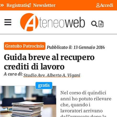
Registrati
Newsletter
Accedi
Gratuito Patrocinio
Pubblicato il:
13 Gennaio 2014
Guida breve al recupero
crediti di lavoro
A cura di:
Studio Avv. Alberto A. Vigani
gratis
Nel corso di quindici
anni ho potuto rilevare
che, quando i
lavoratori arrivano
dall'avvocato dopo la