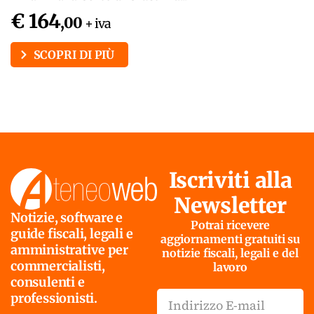
€ 164
,00
+ iva
SCOPRI DI PIÙ
Iscriviti alla
Newsletter
Notizie, software e
Potrai ricevere
guide fiscali, legali e
aggiornamenti gratuiti su
amministrative per
notizie fiscali, legali e del
commercialisti,
lavoro
consulenti e
professionisti.