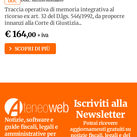
Dott. Attilio Romano
DOC
Traccia operativa di memoria integrativa al
ricorso ex art. 32 del D.lgs. 546/1992, da proporre
innanzi alla Corte di Giustizia...
€ 164
,00
+ iva
SCOPRI DI PIÙ
Iscriviti alla
Newsletter
Notizie, software e
Potrai ricevere
guide fiscali, legali e
aggiornamenti gratuiti su
amministrative per
notizie fiscali, legali e del