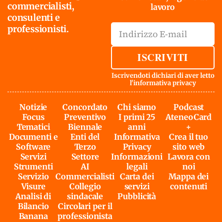
commercialisti,
lavoro
consulenti e
professionisti.
ISCRIVITI
Iscrivendoti dichiari di aver letto
l'
informativa privacy
Notizie
Concordato
Chi siamo
Podcast
Focus
Preventivo
I primi 25
AteneoCard
Tematici
Biennale
anni
+
Documenti e
Enti del
Informativa
Crea il tuo
Software
Terzo
Privacy
sito web
Servizi
Settore
Informazioni
Lavora con
Strumenti
AI
legali
noi
Servizio
Commercialisti
Carta dei
Mappa dei
Visure
Collegio
servizi
contenuti
Analisi di
sindacale
Pubblicità
Bilancio
Circolari per il
Banana
professionista