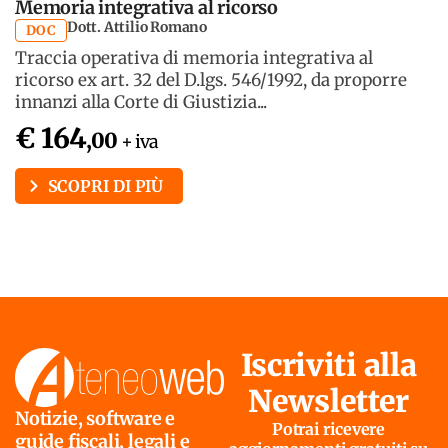
Memoria integrativa al ricorso
Dott. Attilio Romano
DOC
Traccia operativa di memoria integrativa al
ricorso ex art. 32 del D.lgs. 546/1992, da proporre
innanzi alla Corte di Giustizia...
€ 164
,00
+ iva
SCOPRI DI PIÙ
Iscriviti alla
Newsletter
Notizie, software e
Potrai ricevere
guide fiscali, legali e