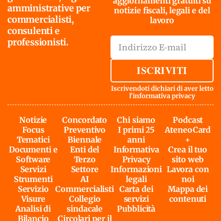
aggiornamenti gratuiti su
amministrative per
notizie fiscali, legali e del
commercialisti,
lavoro
consulenti e
professionisti.
ISCRIVITI
Iscrivendoti dichiari di aver letto
l'
informativa privacy
Notizie
Concordato
Chi siamo
Podcast
Focus
Preventivo
I primi 25
AteneoCard
Tematici
Biennale
anni
+
Documenti e
Enti del
Informativa
Crea il tuo
Software
Terzo
Privacy
sito web
Servizi
Settore
Informazioni
Lavora con
Strumenti
AI
legali
noi
Servizio
Commercialisti
Carta dei
Mappa dei
Visure
Collegio
servizi
contenuti
Analisi di
sindacale
Pubblicità
Bilancio
Circolari per il