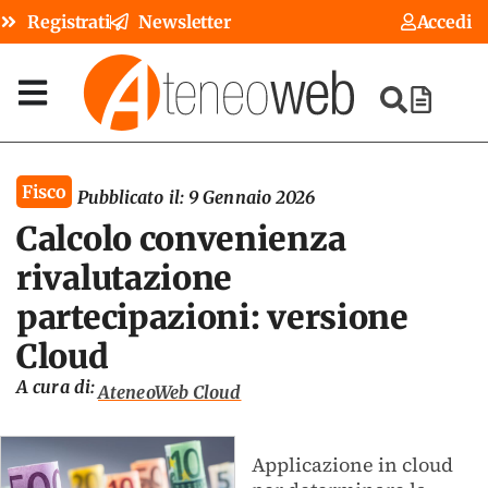
Registrati
Newsletter
Accedi
Fisco
Pubblicato il:
9 Gennaio 2026
Calcolo convenienza
rivalutazione
partecipazioni: versione
Cloud
A cura di:
AteneoWeb Cloud
Applicazione in cloud