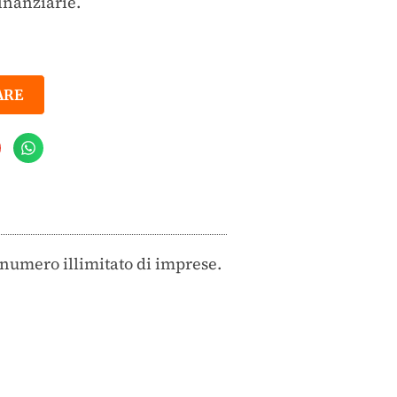
inanziarie.
ARE
n numero illimitato di imprese.