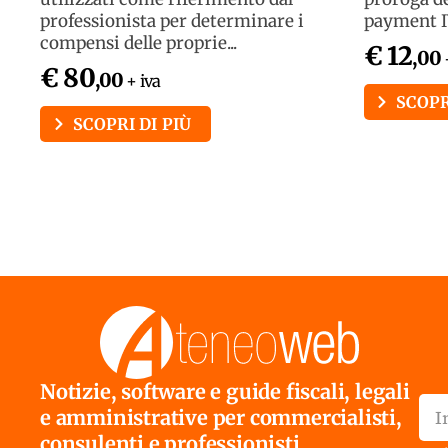
professionista per determinare i
payment IV
compensi delle proprie...
€ 12
,00
€ 80
,00
+ iva
SCOPR
SCOPRI DI PIÙ
Notizie, software e guide fiscali, legali
e amministrative per commercialisti,
consulenti e professionisti.