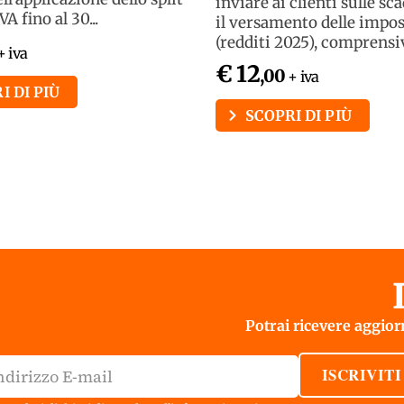
inviare ai clienti sulle sc
A fino al 30...
il versamento delle impo
(redditi 2025), comprensivo
+ iva
€ 12
,00
+ iva
I DI PIÙ
SCOPRI DI PIÙ
Potrai ricevere aggiorn
ISCRIVITI