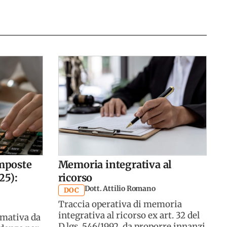
imposte
Memoria integrativa al
25):
ricorso
Dott. Attilio Romano
DOC
Traccia operativa di memoria
integrativa al ricorso ex art. 32 del
rmativa da
D.lgs. 546/1992, da proporre innanzi