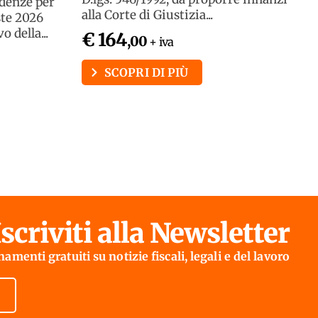
adenze per
alla Corte di Giustizia...
ste 2026
 della...
€ 164
,00
+ iva
SCOPRI DI PIÙ
Iscriviti alla Newsletter
amenti gratuiti su notizie fiscali, legali e del lavoro