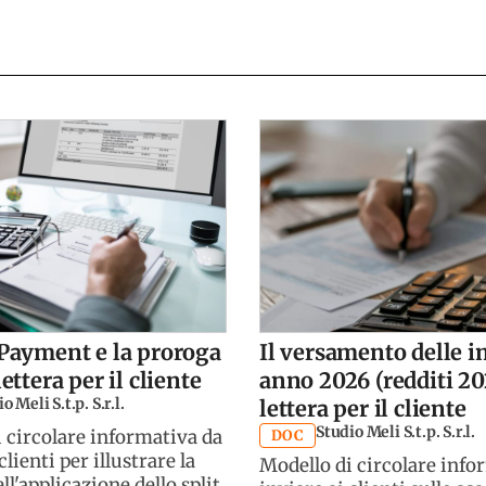
 Payment e la proroga
Il versamento delle 
lettera per il cliente
anno 2026 (redditi 20
o Meli S.t.p. S.r.l.
lettera per il cliente
Studio Meli S.t.p. S.r.l.
 circolare informativa da
DOC
clienti per illustrare la
Modello di circolare info
ll'applicazione dello split