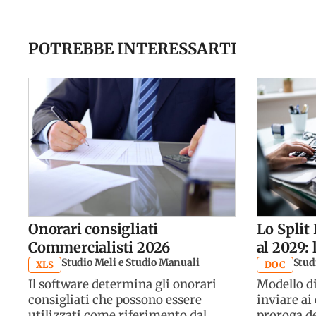
POTREBBE INTERESSARTI
Onorari consigliati
Lo Split
Commercialisti 2026
al 2029: 
Studio Meli e Studio Manuali
Studi
XLS
DOC
Il software determina gli onorari
Modello di
consigliati che possono essere
inviare ai 
utilizzati come riferimento dal
proroga de