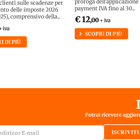
proroga dell'applicazione 
 clienti sulle scadenze per
payment IVA fino al 30...
nto delle imposte 2026
025), comprensivo della...
€ 12
,00
+ iva
+ iva
SCOPRI DI PIÙ
I DI PIÙ
Potrai ricevere aggiorn
ISCRIVITI