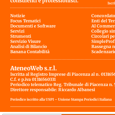
consulenti e professionisti.
Iscri
Notizie
Concordato
Focus Tematici
Enti del Te
Documenti e Software
AI Commerc
Servizi
Collegio si
Strumenti
Circolari pe
Servizio Visure
SimpleProf
Analisi di Bilancio
Rassegna n
Banana Contabilità
Scadenzari
AteneoWeb s.r.l.
Iscritta al Registro Imprese di Piacenza al n. 013165
C.f. e p.iva 01316560331
Periodico telematico Reg. Tribunale di Piacenza n.
Direttore responsabile: Riccardo Albanesi
Periodico iscritto alla USPI – Unione Stampa Periodici Italiana