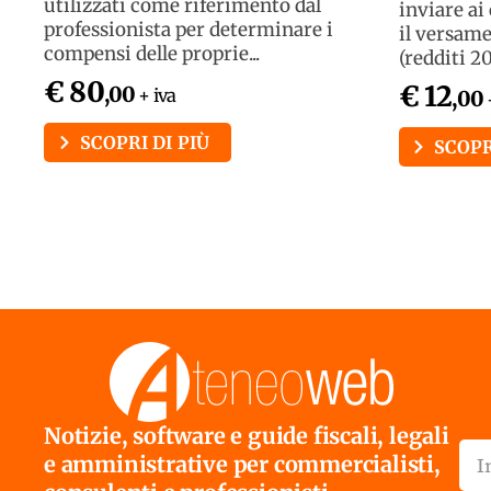
utilizzati come riferimento dal
inviare ai
professionista per determinare i
il versame
compensi delle proprie...
(redditi 2
€ 80
€ 12
,00
+ iva
,00
SCOPRI DI PIÙ
SCOPR
Notizie, software e guide fiscali, legali
e amministrative per commercialisti,