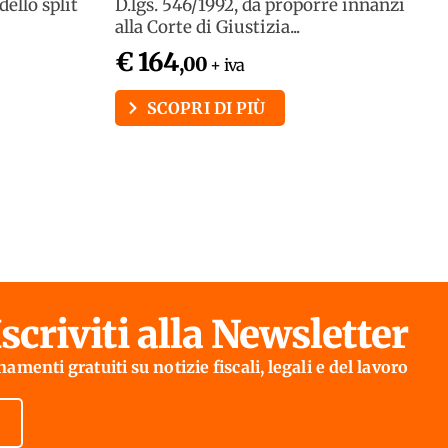
dello split
D.lgs. 546/1992, da proporre innanzi
alla Corte di Giustizia...
€ 164
,00
+ iva
SCOPRI DI PIÙ
Iscriviti alla Newsletter
amenti gratuiti su notizie fiscali, legali e del lavoro