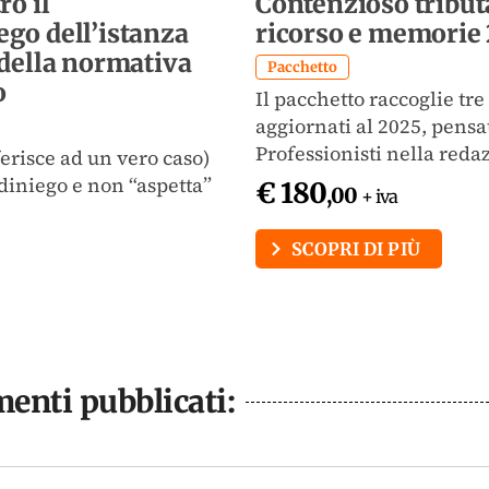
ro il
Contenzioso tribut
go dell’istanza
ricorso e memorie
 della normativa
Pacchetto
o
Il pacchetto raccoglie tr
aggiornati al 2025, pensa
Professionisti nella redazi
iferisce ad un vero caso)
iniego e non “aspetta”
€ 180
,00
+ iva
SCOPRI DI PIÙ
enti pubblicati: