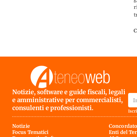
r
t
C
Notizie, software e guide fiscali, legali
e amministrative per commercialisti,
consulenti e professionisti.
Iscri
Notizie
Concordato
Focus Tematici
Enti del Te