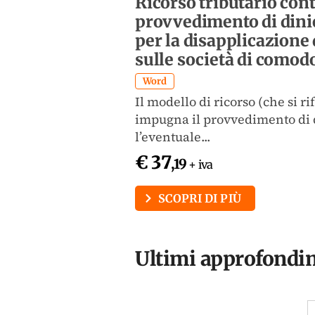
ovo schema
Ricorso tributario cont
o con le novità
provvedimento di dinie
per la disapplicazione
sulle società di comod
llo di memoria
Word
ibutario svolto nel
Il modello di ricorso (che si r
impugna il provvedimento di d
l’eventuale...
€ 37
,19
+ iva
SCOPRI DI PIÙ
Ultimi approfondim