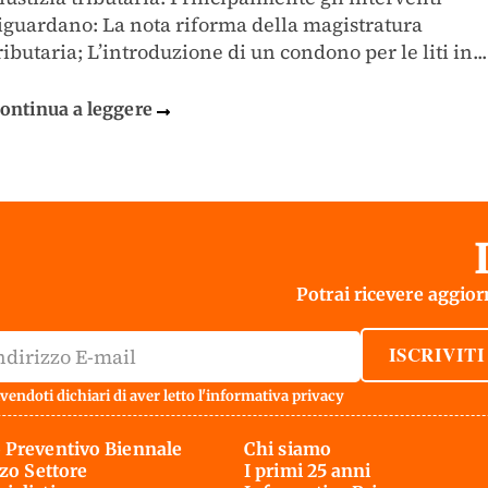
iguardano: La nota riforma della magistratura
ributaria; L’introduzione di un condono per le liti in...
ontinua a leggere
Potrai ricevere aggiorn
ISCRIVITI
vendoti dichiari di aver letto l'
informativa privacy
 Preventivo Biennale
Chi siamo
rzo Settore
I primi 25 anni