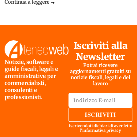
Continua a leggere
Iscriviti alla
Newsletter
Notizie, software e
Potrai ricevere
guide fiscali, legali e
aggiornamenti gratuiti su
amministrative per
notizie fiscali, legali e del
commercialisti,
lavoro
consulenti e
professionisti.
ISCRIVITI
Iscrivendoti dichiari di aver letto
l'
informativa privacy