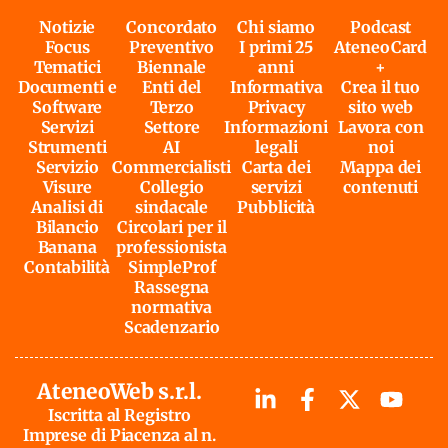
Notizie
Concordato
Chi siamo
Podcast
Focus
Preventivo
I primi 25
AteneoCard
Tematici
Biennale
anni
+
Documenti e
Enti del
Informativa
Crea il tuo
Software
Terzo
Privacy
sito web
Servizi
Settore
Informazioni
Lavora con
Strumenti
AI
legali
noi
Servizio
Commercialisti
Carta dei
Mappa dei
Visure
Collegio
servizi
contenuti
Analisi di
sindacale
Pubblicità
Bilancio
Circolari per il
Banana
professionista
Contabilità
SimpleProf
Rassegna
normativa
Scadenzario
AteneoWeb s.r.l.
Iscritta al Registro
Imprese di Piacenza al n.