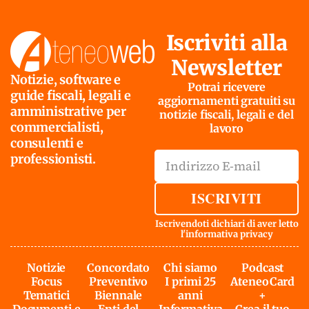
Iscriviti alla
Newsletter
Notizie, software e
Potrai ricevere
guide fiscali, legali e
aggiornamenti gratuiti su
amministrative per
notizie fiscali, legali e del
commercialisti,
lavoro
consulenti e
professionisti.
ISCRIVITI
Iscrivendoti dichiari di aver letto
l'
informativa privacy
Notizie
Concordato
Chi siamo
Podcast
Focus
Preventivo
I primi 25
AteneoCard
Tematici
Biennale
anni
+