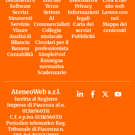
Documenti e
Enti del
Informativa
Crea il tuo
Software
Terzo
Privacy
sito web
Servizi
Settore
Informazioni
Lavora con
Strumenti
AI
legali
noi
Servizio
Commercialisti
Carta dei
Mappa dei
Visure
Collegio
servizi
contenuti
Analisi di
sindacale
Pubblicità
Bilancio
Circolari per il
Banana
professionista
Contabilità
SimpleProf
Rassegna
normativa
Scadenzario
AteneoWeb s.r.l.
Iscritta al Registro
Imprese di Piacenza al n.
01316560331
C.f. e p.iva 01316560331
Periodico telematico Reg.
Tribunale di Piacenza n.