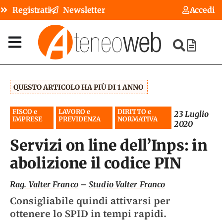
Registrati
Newsletter
Accedi
QUESTO ARTICOLO HA PIÙ DI 1 ANNO
FISCO e
LAVORO e
DIRITTO e
23 Luglio
IMPRESE
PREVIDENZA
NORMATIVA
2020
Servizi on line dell’Inps: in
abolizione il codice PIN
Rag. Valter Franco
–
Studio Valter Franco
Consigliabile quindi attivarsi per
ottenere lo SPID in tempi rapidi.