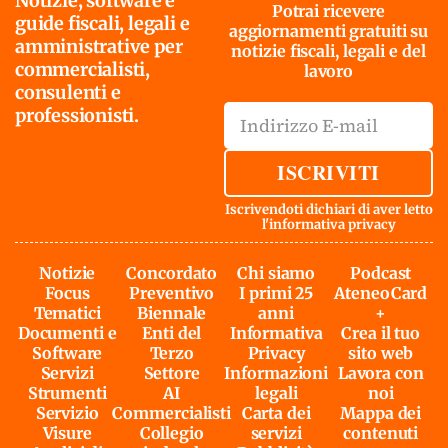
Notizie, software e
Potrai ricevere
guide fiscali, legali e
aggiornamenti gratuiti su
amministrative per
notizie fiscali, legali e del
commercialisti,
lavoro
consulenti e
professionisti.
ISCRIVITI
Iscrivendoti dichiari di aver letto
l'
informativa privacy
Notizie
Concordato
Chi siamo
Podcast
Focus
Preventivo
I primi 25
AteneoCard
Tematici
Biennale
anni
+
Documenti e
Enti del
Informativa
Crea il tuo
Software
Terzo
Privacy
sito web
Servizi
Settore
Informazioni
Lavora con
Strumenti
AI
legali
noi
Servizio
Commercialisti
Carta dei
Mappa dei
Visure
Collegio
servizi
contenuti