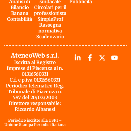
Analisi di
sindacale
Pubblicità
Bilancio
Circolari per il
Banana
professionista
Contabilità
SimpleProf
Rassegna
normativa
Scadenzario
AteneoWeb s.r.l.
Iscritta al Registro
Imprese di Piacenza al n.
01316560331
C.f. e p.iva 01316560331
Periodico telematico Reg.
Tribunale di Piacenza n.
587 del 20/02/2003
Direttore responsabile:
Riccardo Albanesi
Periodico iscritto alla USPI –
Unione Stampa Periodici Italiana