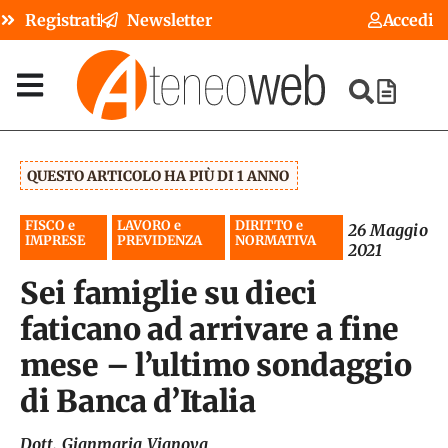
Registrati
Newsletter
Accedi
QUESTO ARTICOLO HA PIÙ DI 1 ANNO
FISCO e
LAVORO e
DIRITTO e
26 Maggio
IMPRESE
PREVIDENZA
NORMATIVA
2021
Sei famiglie su dieci
faticano ad arrivare a fine
mese – l’ultimo sondaggio
di Banca d’Italia
Dott. Gianmaria Vianova