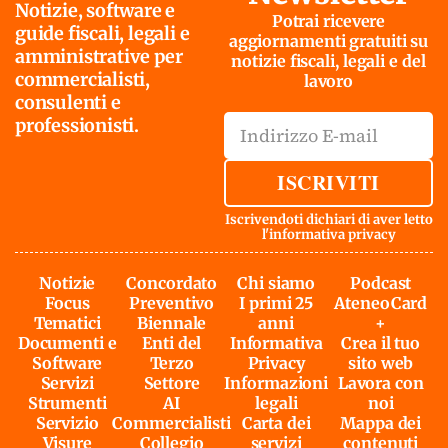
Notizie, software e
Potrai ricevere
guide fiscali, legali e
aggiornamenti gratuiti su
amministrative per
notizie fiscali, legali e del
commercialisti,
lavoro
consulenti e
professionisti.
ISCRIVITI
Iscrivendoti dichiari di aver letto
l'
informativa privacy
Notizie
Concordato
Chi siamo
Podcast
Focus
Preventivo
I primi 25
AteneoCard
Tematici
Biennale
anni
+
Documenti e
Enti del
Informativa
Crea il tuo
Software
Terzo
Privacy
sito web
Servizi
Settore
Informazioni
Lavora con
Strumenti
AI
legali
noi
Servizio
Commercialisti
Carta dei
Mappa dei
Visure
Collegio
servizi
contenuti