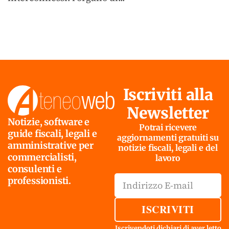
Iscriviti alla
Newsletter
Notizie, software e
Potrai ricevere
guide fiscali, legali e
aggiornamenti gratuiti su
amministrative per
notizie fiscali, legali e del
commercialisti,
lavoro
consulenti e
professionisti.
ISCRIVITI
Iscrivendoti dichiari di aver letto