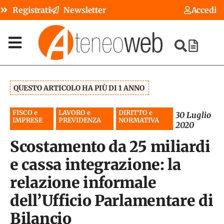
Registrati
Newsletter
Accedi
QUESTO ARTICOLO HA PIÙ DI 1 ANNO
FISCO e
LAVORO e
DIRITTO e
30 Luglio
IMPRESE
PREVIDENZA
NORMATIVA
2020
Scostamento da 25 miliardi
e cassa integrazione: la
relazione informale
dell’Ufficio Parlamentare di
Bilancio