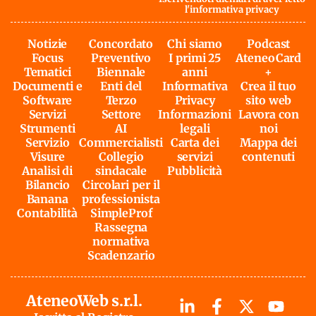
l'
informativa privacy
Notizie
Concordato
Chi siamo
Podcast
Focus
Preventivo
I primi 25
AteneoCard
Tematici
Biennale
anni
+
Documenti e
Enti del
Informativa
Crea il tuo
Software
Terzo
Privacy
sito web
Servizi
Settore
Informazioni
Lavora con
Strumenti
AI
legali
noi
Servizio
Commercialisti
Carta dei
Mappa dei
Visure
Collegio
servizi
contenuti
Analisi di
sindacale
Pubblicità
Bilancio
Circolari per il
Banana
professionista
Contabilità
SimpleProf
Rassegna
normativa
Scadenzario
AteneoWeb s.r.l.