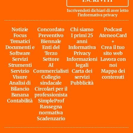
Iscrivendoti dichiari di aver letto
l'
informativa privacy
Notizie
Concordato
Chi siamo
Podcast
Focus
Preventivo
I primi 25
AteneoCard
Tematici
Biennale
anni
+
Documenti e
Enti del
Informativa
Crea il tuo
Software
Terzo
Privacy
sito web
Servizi
Settore
Informazioni
Lavora con
Strumenti
AI
legali
noi
Servizio
Commercialisti
Carta dei
Mappa dei
Visure
Collegio
servizi
contenuti
Analisi di
sindacale
Pubblicità
Bilancio
Circolari per il
Banana
professionista
Contabilità
SimpleProf
Rassegna
normativa
Scadenzario