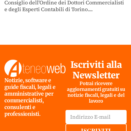
Consiglio dell'Ordine dei Dottori Commercialisti
e degli Esperti Contabili di Torino....
Iscriviti alla
Newsletter
Notizie, software e
Potrai ricevere
guide fiscali, legali e
aggiornamenti gratuiti su
amministrative per
notizie fiscali, legali e del
commercialisti,
lavoro
consulenti e
professionisti.
ISCRIVITI