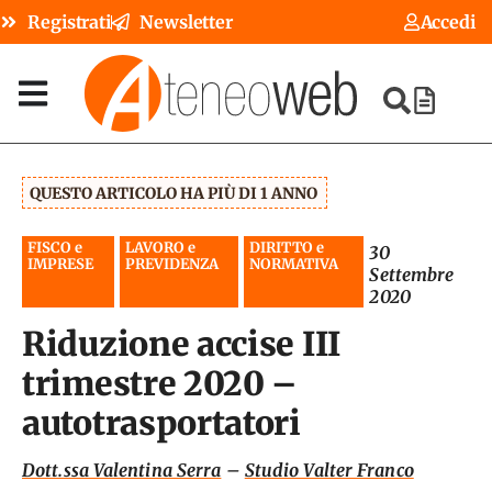
Registrati
Newsletter
Accedi
QUESTO ARTICOLO HA PIÙ DI 1 ANNO
FISCO e
LAVORO e
DIRITTO e
30
IMPRESE
PREVIDENZA
NORMATIVA
Settembre
2020
Riduzione accise III
trimestre 2020 –
autotrasportatori
Dott.ssa Valentina Serra
–
Studio Valter Franco