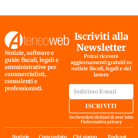
Iscriviti alla
Newsletter
Notizie, software e
Potrai ricevere
guide fiscali, legali e
aggiornamenti gratuiti su
amministrative per
notizie fiscali, legali e del
commercialisti,
lavoro
consulenti e
professionisti.
ISCRIVITI
Iscrivendoti dichiari di aver letto
l'
informativa privacy
Notizie
Concordato
Chi siamo
Podcast