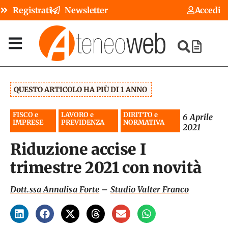
Registrati
Newsletter
Accedi
QUESTO ARTICOLO HA PIÙ DI 1 ANNO
FISCO e
LAVORO e
DIRITTO e
6 Aprile
IMPRESE
PREVIDENZA
NORMATIVA
2021
Riduzione accise I
trimestre 2021 con novità
Dott.ssa Annalisa Forte
–
Studio Valter Franco