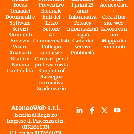
Focus
Preventivo
I primi 25
AteneoCard
Tematici
Biennale
anni
+
Documenti e
Enti del
Informativa
Crea il tuo
Software
Terzo
Privacy
sito web
Servizi
Settore
Informazioni
Lavora con
Strumenti
AI
legali
noi
Servizio
Commercialisti
Carta dei
Mappa dei
Visure
Collegio
servizi
contenuti
Analisi di
sindacale
Pubblicità
Bilancio
Circolari per il
Banana
professionista
Contabilità
SimpleProf
Rassegna
normativa
Scadenzario
AteneoWeb s.r.l.
Iscritta al Registro
Imprese di Piacenza al n.
01316560331
C.f. e p.iva 01316560331