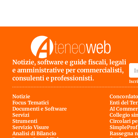
Notizie, software e guide fiscali, legali
e amministrative per commercialisti,
consulenti e professionisti.
Iscri
Notizie
Concordato
Focus Tematici
Enti del Te
Documenti e Software
AI Commerc
Servizi
Collegio si
Strumenti
Circolari pe
Servizio Visure
SimpleProf
Analisi di Bilancio
Rassegna n