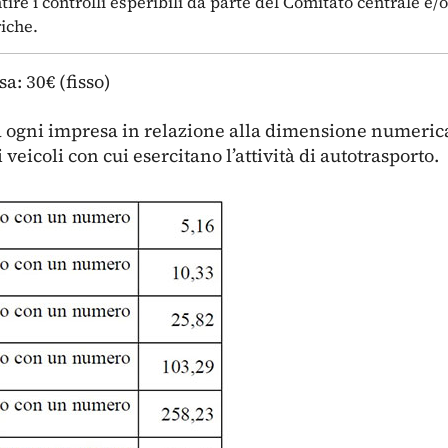
tire i controlli esperibili da parte del Comitato centrale e/
riche.
a: 30€ (fisso)
a ogni impresa in relazione alla dimensione numerica
veicoli con cui esercitano l’attività di autotrasporto.