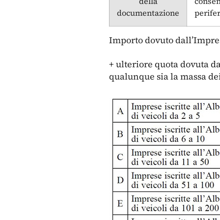
della
consen
documentazione
perife
Importo dovuto dall’Impres
+ ulteriore quota dovuta d
qualunque sia la massa dei 