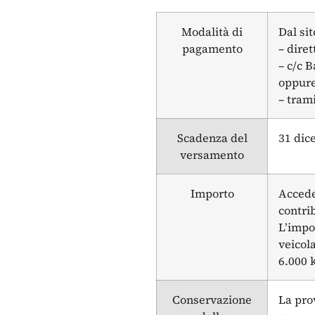
Modalità di
Dal si
pagamento
– dire
– c/c 
oppur
– tram
Scadenza del
31 dic
versamento
Importo
Accede
contri
L’impo
veicol
6.000 k
Conservazione
La pro