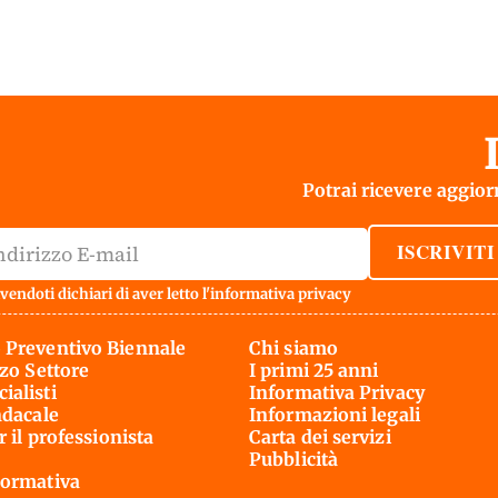
Potrai ricevere aggiorn
ISCRIVITI
vendoti dichiari di aver letto l'
informativa privacy
 Preventivo Biennale
Chi siamo
rzo Settore
I primi 25 anni
ialisti
Informativa Privacy
ndacale
Informazioni legali
r il professionista
Carta dei servizi
Pubblicità
ormativa