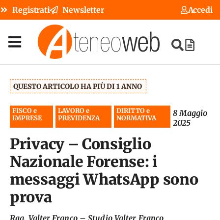
Registrati
Newsletter
Accedi
QUESTO ARTICOLO HA PIÙ DI 1 ANNO
FISCO e
LAVORO e
DIRITTO e
8 Maggio
IMPRESE
PREVIDENZA
NORMATIVA
2025
Privacy – Consiglio
Nazionale Forense: i
messaggi WhatsApp sono
prova
Rag. Valter Franco
–
Studio Valter Franco