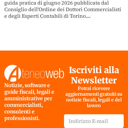
guida pratica di giugno 2026 pubblicata dal
Consiglio dell'Ordine dei Dottori Commercialisti
e degli Esperti Contabili di Torino....
Iscriviti alla
Newsletter
Notizie, software e
Potrai ricevere
guide fiscali, legali e
aggiornamenti gratuiti su
amministrative per
notizie fiscali, legali e del
commercialisti,
lavoro
consulenti e
professionisti.