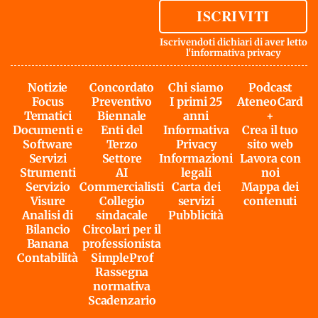
ISCRIVITI
Iscrivendoti dichiari di aver letto
l'
informativa privacy
Notizie
Concordato
Chi siamo
Podcast
Focus
Preventivo
I primi 25
AteneoCard
Tematici
Biennale
anni
+
Documenti e
Enti del
Informativa
Crea il tuo
Software
Terzo
Privacy
sito web
Servizi
Settore
Informazioni
Lavora con
Strumenti
AI
legali
noi
Servizio
Commercialisti
Carta dei
Mappa dei
Visure
Collegio
servizi
contenuti
Analisi di
sindacale
Pubblicità
Bilancio
Circolari per il
Banana
professionista
Contabilità
SimpleProf
Rassegna
normativa
Scadenzario