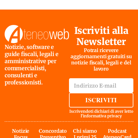
Iscriviti alla
Newsletter
Notizie, software e
Potrai ricevere
guide fiscali, legali e
aggiornamenti gratuiti su
amministrative per
notizie fiscali, legali e del
commercialisti,
lavoro
consulenti e
professionisti.
ISCRIVITI
Iscrivendoti dichiari di aver letto
l'
informativa privacy
Notizie
Concordato
Chi siamo
Podcast
Focus
Preventivo
I primi 25
AteneoCard