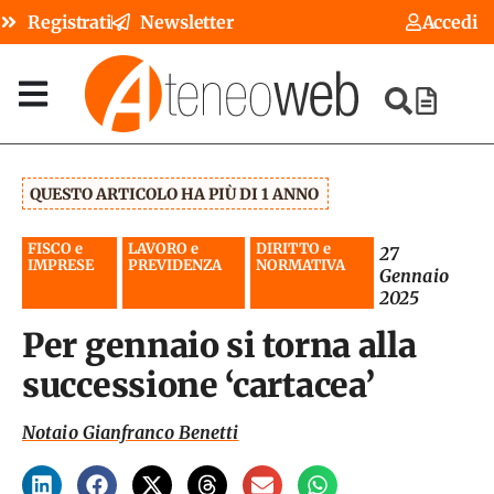
Registrati
Newsletter
Accedi
QUESTO ARTICOLO HA PIÙ DI 1 ANNO
FISCO e
LAVORO e
DIRITTO e
27
IMPRESE
PREVIDENZA
NORMATIVA
Gennaio
2025
Per gennaio si torna alla
successione ‘cartacea’
Notaio Gianfranco Benetti