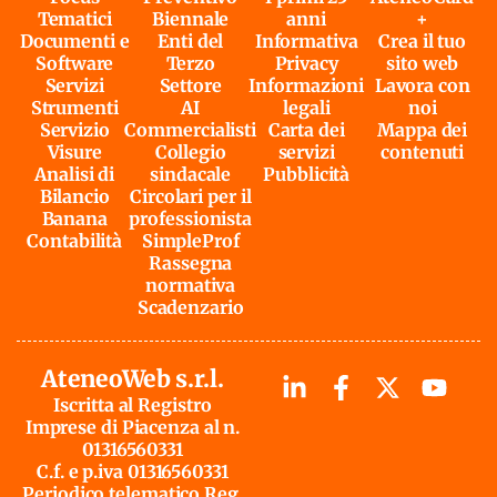
Tematici
Biennale
anni
+
Documenti e
Enti del
Informativa
Crea il tuo
Software
Terzo
Privacy
sito web
Servizi
Settore
Informazioni
Lavora con
Strumenti
AI
legali
noi
Servizio
Commercialisti
Carta dei
Mappa dei
Visure
Collegio
servizi
contenuti
Analisi di
sindacale
Pubblicità
Bilancio
Circolari per il
Banana
professionista
Contabilità
SimpleProf
Rassegna
normativa
Scadenzario
AteneoWeb s.r.l.
Iscritta al Registro
Imprese di Piacenza al n.
01316560331
C.f. e p.iva 01316560331
Periodico telematico Reg.