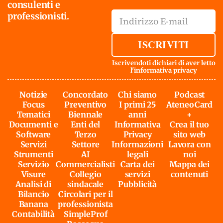
consulenti e
professionisti.
ISCRIVITI
Iscrivendoti dichiari di aver letto
l'
informativa privacy
Notizie
Concordato
Chi siamo
Podcast
Focus
Preventivo
I primi 25
AteneoCard
Tematici
Biennale
anni
+
Documenti e
Enti del
Informativa
Crea il tuo
Software
Terzo
Privacy
sito web
Servizi
Settore
Informazioni
Lavora con
Strumenti
AI
legali
noi
Servizio
Commercialisti
Carta dei
Mappa dei
Visure
Collegio
servizi
contenuti
Analisi di
sindacale
Pubblicità
Bilancio
Circolari per il
Banana
professionista
Contabilità
SimpleProf