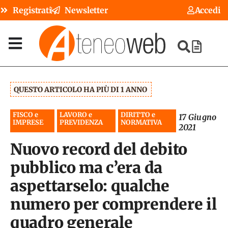
Registrati
Newsletter
Accedi
QUESTO ARTICOLO HA PIÙ DI 1 ANNO
FISCO e
LAVORO e
DIRITTO e
17 Giugno
IMPRESE
PREVIDENZA
NORMATIVA
2021
Nuovo record del debito
pubblico ma c’era da
aspettarselo: qualche
numero per comprendere il
quadro generale