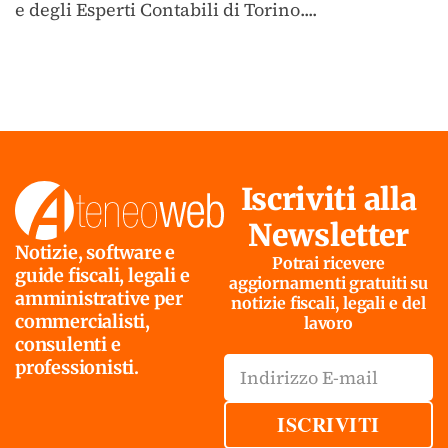
e degli Esperti Contabili di Torino....
Iscriviti alla
Newsletter
Notizie, software e
Potrai ricevere
guide fiscali, legali e
aggiornamenti gratuiti su
amministrative per
notizie fiscali, legali e del
commercialisti,
lavoro
consulenti e
professionisti.
ISCRIVITI