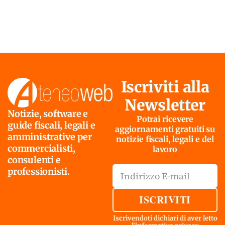
Iscriviti alla
Newsletter
Notizie, software e
Potrai ricevere
guide fiscali, legali e
aggiornamenti gratuiti su
amministrative per
notizie fiscali, legali e del
commercialisti,
lavoro
consulenti e
professionisti.
ISCRIVITI
Iscrivendoti dichiari di aver letto