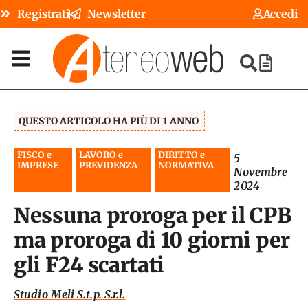
Registrati
Newsletter
Accedi
QUESTO ARTICOLO HA PIÙ DI 1 ANNO
FISCO e
LAVORO e
DIRITTO e
5
IMPRESE
PREVIDENZA
NORMATIVA
Novembre
2024
Nessuna proroga per il CPB
ma proroga di 10 giorni per
gli F24 scartati
Studio Meli S.t.p. S.r.l.