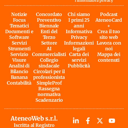
l'
informativa privacy
Notizie
Concordato
Chi siamo
Podcast
Focus
Preventivo
I primi 25
AteneoCard
Tematici
Biennale
anni
+
Documenti e
Enti del
Informativa
Crea il tuo
Software
Terzo
Privacy
sito web
Servizi
Settore
Informazioni
Lavora con
Strumenti
AI
legali
noi
Servizio
Commercialisti
Carta dei
Mappa dei
Visure
Collegio
servizi
contenuti
Analisi di
sindacale
Pubblicità
Bilancio
Circolari per il
Banana
professionista
Contabilità
SimpleProf
Rassegna
normativa
Scadenzario
AteneoWeb s.r.l.
Iscritta al Registro