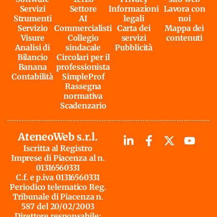
Servizi
Settore
Informazioni
Lavora con
Strumenti
AI
legali
noi
Servizio
Commercialisti
Carta dei
Mappa dei
Visure
Collegio
servizi
contenuti
Analisi di
sindacale
Pubblicità
Bilancio
Circolari per il
Banana
professionista
Contabilità
SimpleProf
Rassegna
normativa
Scadenzario
AteneoWeb s.r.l.
Iscritta al Registro
Imprese di Piacenza al n.
01316560331
C.f. e p.iva 01316560331
Periodico telematico Reg.
Tribunale di Piacenza n.
587 del 20/02/2003
Direttore responsabile: