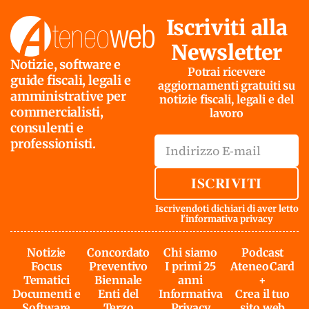
Iscriviti alla
Newsletter
Notizie, software e
Potrai ricevere
guide fiscali, legali e
aggiornamenti gratuiti su
amministrative per
notizie fiscali, legali e del
commercialisti,
lavoro
consulenti e
professionisti.
ISCRIVITI
Iscrivendoti dichiari di aver letto
l'
informativa privacy
Notizie
Concordato
Chi siamo
Podcast
Focus
Preventivo
I primi 25
AteneoCard
Tematici
Biennale
anni
+
Documenti e
Enti del
Informativa
Crea il tuo
Software
Terzo
Privacy
sito web