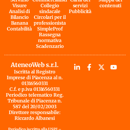
Visure
Collegio
servizi
contenuti
Analisi di
sindacale
Pubblicità
Bilancio
Circolari per il
Banana
professionista
Contabilità
SimpleProf
Rassegna
normativa
Scadenzario
AteneoWeb s.r.l.
Iscritta al Registro
Imprese di Piacenza al n.
01316560331
C.f. e p.iva 01316560331
Periodico telematico Reg.
Tribunale di Piacenza n.
587 del 20/02/2003
Direttore responsabile:
Riccardo Albanesi
Periodico iscritto alla USPI –