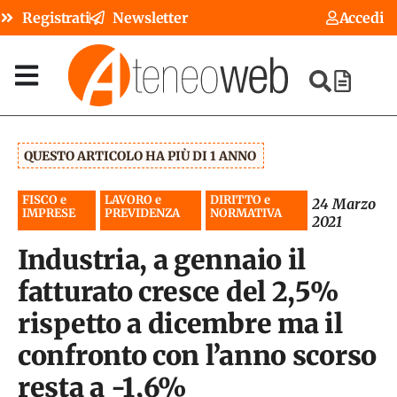
Registrati
Newsletter
Accedi
QUESTO ARTICOLO HA PIÙ DI 1 ANNO
FISCO e
LAVORO e
DIRITTO e
24 Marzo
IMPRESE
PREVIDENZA
NORMATIVA
2021
Industria, a gennaio il
fatturato cresce del 2,5%
rispetto a dicembre ma il
confronto con l’anno scorso
resta a -1,6%