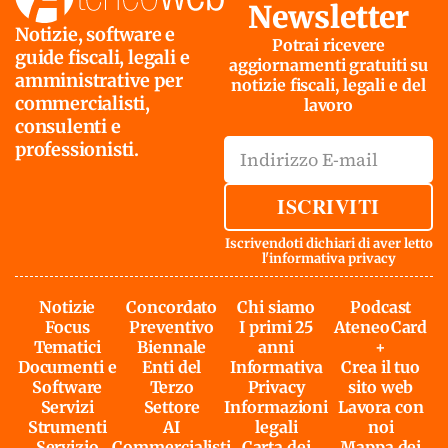
Newsletter
Notizie, software e
Potrai ricevere
guide fiscali, legali e
aggiornamenti gratuiti su
amministrative per
notizie fiscali, legali e del
commercialisti,
lavoro
consulenti e
professionisti.
ISCRIVITI
Iscrivendoti dichiari di aver letto
l'
informativa privacy
Notizie
Concordato
Chi siamo
Podcast
Focus
Preventivo
I primi 25
AteneoCard
Tematici
Biennale
anni
+
Documenti e
Enti del
Informativa
Crea il tuo
Software
Terzo
Privacy
sito web
Servizi
Settore
Informazioni
Lavora con
Strumenti
AI
legali
noi
Servizio
Commercialisti
Carta dei
Mappa dei