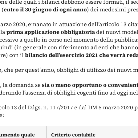
one delle quali i bilanci debbono essere formati, il 
 (
entro il 30 giugno di ogni anno
) dei medesimi pre
marzo 2020, emanato in attuazione dell’articolo 13 cit
 la
prima applicazione obbligatoria
dei nuovi modell
ccessivo a quello in corso nel momento della pubblica
quindi (in generale con riferimento ad enti che hanno 
re) con il
bilancio dell’esercizio 2021 che verrà red
 che per quest’anno, obblighi di utilizzo dei nuovi m
ia, la domanda se
sia o meno opportuno o conveniente
derando l’assenza di obblighi cogenti fino ad oggi n
icolo 13 del D.lgs. n. 117/2017 e dal DM 5 marzo 2020 
e:
sumendo quale
Criterio contabile