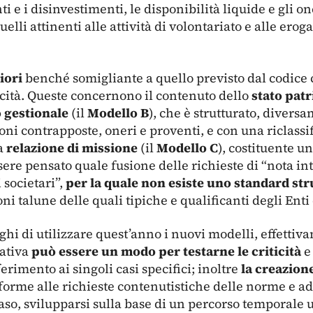
 e i disinvestimenti, le disponibilità liquide e gli on
uelli attinenti alle attività di volontariato e alle erog
iori
benché somigliante a quello previsto dal codice c
cità. Queste concernono il contenuto dello
stato pat
 gestionale
(il
Modello B
), che è strutturato, diver
zioni contrapposte, oneri e proventi, e con una riclassi
la
relazione di missione
(il
Modello C
), costituente u
sere pensato quale fusione delle richieste di “nota in
 societari”,
per la quale non esiste uno standard str
talune delle quali tipiche e qualificanti degli Enti d
hi di utilizzare quest’anno i nuovi modelli, effetti
tativa
può essere un modo per testarne le criticità
e 
erimento ai singoli casi specifici; inoltre
la creazion
orme alle richieste contenutistiche delle norme e ada
caso, svilupparsi sulla base di un percorso temporale u