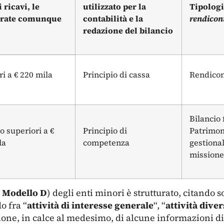
 ricavi, le
utilizzato per la
Tipologi
entrate comunque
contabilità e la
rendicon
redazione del bilancio
ri a € 220 mila
Principio di cassa
Rendicon
Bilancio
o superiori a €
Principio di
Patrimon
la
competenza
gestional
missione
l
Modello D
) degli enti minori è strutturato, citando 
o fra “
attività di interesse generale
“, “
attività dive
zione, in calce al medesimo, di alcune informazioni d