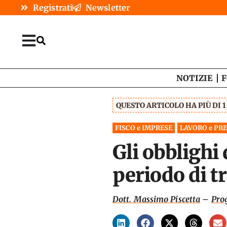
Registrati
Newsletter
NOTIZIE
F
QUESTO ARTICOLO HA PIÙ DI 
FISCO e IMPRESE
LAVORO e PR
Gli obblighi 
periodo di t
Dott. Massimo Piscetta
–
Prog