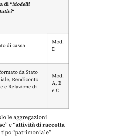
a di “
Modelli
tativi
“
Mod.
to di cassa
D
 formato da Stato
Mod.
iale, Rendiconto
A, B
e e Relazione di
e C
solo le aggregazioni
rse
” e “
attività di raccolta
i tipo “patrimoniale”