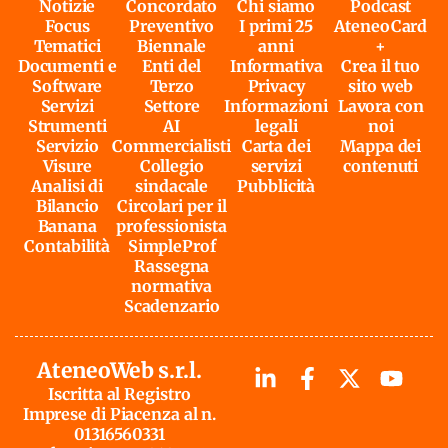
Notizie
Concordato
Chi siamo
Podcast
Focus
Preventivo
I primi 25
AteneoCard
Tematici
Biennale
anni
+
Documenti e
Enti del
Informativa
Crea il tuo
Software
Terzo
Privacy
sito web
Servizi
Settore
Informazioni
Lavora con
Strumenti
AI
legali
noi
Servizio
Commercialisti
Carta dei
Mappa dei
Visure
Collegio
servizi
contenuti
Analisi di
sindacale
Pubblicità
Bilancio
Circolari per il
Banana
professionista
Contabilità
SimpleProf
Rassegna
normativa
Scadenzario
AteneoWeb s.r.l.
Iscritta al Registro
Imprese di Piacenza al n.
01316560331