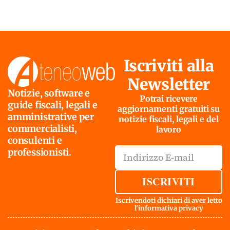
Iscriviti alla
Newsletter
Notizie, software e
Potrai ricevere
guide fiscali, legali e
aggiornamenti gratuiti su
amministrative per
notizie fiscali, legali e del
commercialisti,
lavoro
consulenti e
professionisti.
ISCRIVITI
Iscrivendoti dichiari di aver letto
l'
informativa privacy