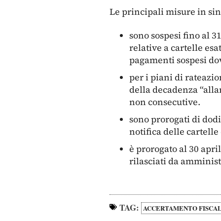
Le principali misure in sin
sono sospesi fino al 3
relative a cartelle esa
pagamenti sospesi dov
per i piani di rateazi
della decadenza “allar
non consecutive.
sono prorogati di dodi
notifica delle cartell
è prorogato al 30 apri
rilasciati da amminis
TAG:
ACCERTAMENTO FISCA