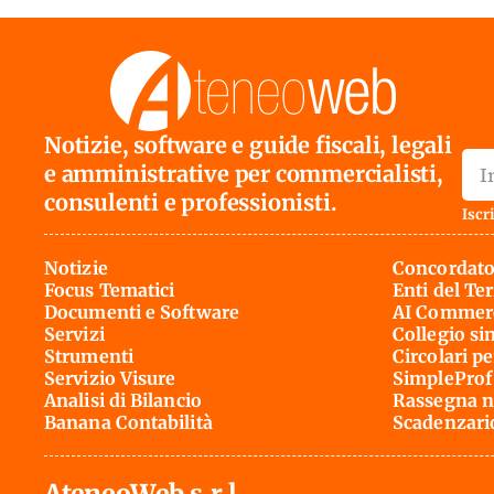
Notizie, software e guide fiscali, legali
e amministrative per commercialisti,
consulenti e professionisti.
Iscri
Notizie
Concordato
Focus Tematici
Enti del Te
Documenti e Software
AI Commerc
Servizi
Collegio si
Strumenti
Circolari pe
Servizio Visure
SimpleProf
Analisi di Bilancio
Rassegna n
Banana Contabilità
Scadenzari
AteneoWeb s.r.l.