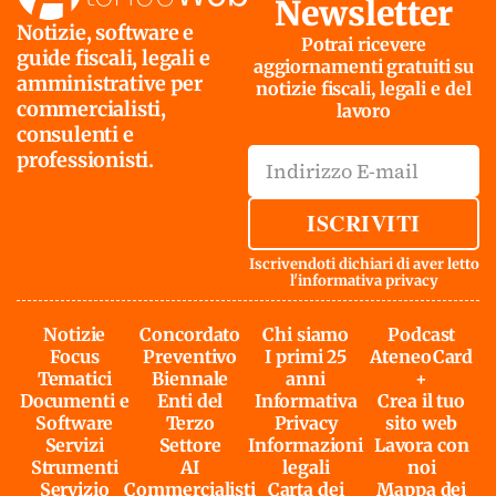
Newsletter
Notizie, software e
Potrai ricevere
guide fiscali, legali e
aggiornamenti gratuiti su
amministrative per
notizie fiscali, legali e del
commercialisti,
lavoro
consulenti e
professionisti.
ISCRIVITI
Iscrivendoti dichiari di aver letto
l'
informativa privacy
Notizie
Concordato
Chi siamo
Podcast
Focus
Preventivo
I primi 25
AteneoCard
Tematici
Biennale
anni
+
Documenti e
Enti del
Informativa
Crea il tuo
Software
Terzo
Privacy
sito web
Servizi
Settore
Informazioni
Lavora con
Strumenti
AI
legali
noi
Servizio
Commercialisti
Carta dei
Mappa dei