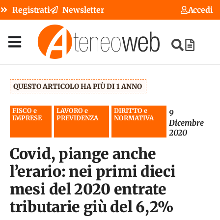
Registrati
Newsletter
Accedi
QUESTO ARTICOLO HA PIÙ DI 1 ANNO
FISCO e
LAVORO e
DIRITTO e
9
IMPRESE
PREVIDENZA
NORMATIVA
Dicembre
2020
Covid, piange anche
l’erario: nei primi dieci
mesi del 2020 entrate
tributarie giù del 6,2%