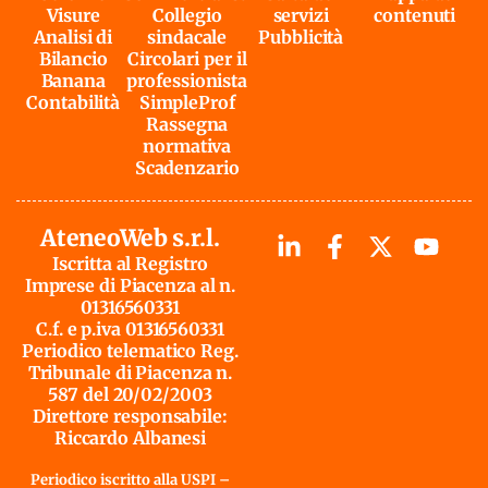
Visure
Collegio
servizi
contenuti
Analisi di
sindacale
Pubblicità
Bilancio
Circolari per il
Banana
professionista
Contabilità
SimpleProf
Rassegna
normativa
Scadenzario
AteneoWeb s.r.l.
Iscritta al Registro
Imprese di Piacenza al n.
01316560331
C.f. e p.iva 01316560331
Periodico telematico Reg.
Tribunale di Piacenza n.
587 del 20/02/2003
Direttore responsabile:
Riccardo Albanesi
Periodico iscritto alla USPI –