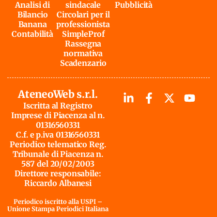
Analisi di
sindacale
Pubblicità
Bilancio
Circolari per il
Banana
professionista
Contabilità
SimpleProf
Rassegna
normativa
Scadenzario
AteneoWeb s.r.l.
Iscritta al Registro
Imprese di Piacenza al n.
01316560331
C.f. e p.iva 01316560331
Periodico telematico Reg.
Tribunale di Piacenza n.
587 del 20/02/2003
Direttore responsabile:
Riccardo Albanesi
Periodico iscritto alla USPI –
Unione Stampa Periodici Italiana