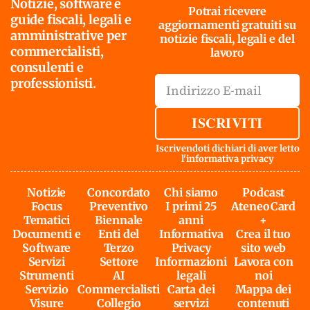
Notizie, software e
Potrai ricevere
guide fiscali, legali e
aggiornamenti gratuiti su
amministrative per
notizie fiscali, legali e del
commercialisti,
lavoro
consulenti e
professionisti.
ISCRIVITI
Iscrivendoti dichiari di aver letto
l'
informativa privacy
Notizie
Concordato
Chi siamo
Podcast
Focus
Preventivo
I primi 25
AteneoCard
Tematici
Biennale
anni
+
Documenti e
Enti del
Informativa
Crea il tuo
Software
Terzo
Privacy
sito web
Servizi
Settore
Informazioni
Lavora con
Strumenti
AI
legali
noi
Servizio
Commercialisti
Carta dei
Mappa dei
Visure
Collegio
servizi
contenuti