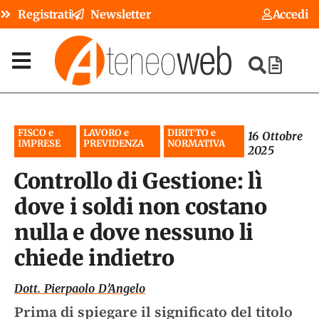
Registrati
Newsletter
Accedi
FISCO e
LAVORO e
DIRITTO e
16 Ottobre
IMPRESE
PREVIDENZA
NORMATIVA
2025
Controllo di Gestione: lì
dove i soldi non costano
nulla e dove nessuno li
chiede indietro
Dott. Pierpaolo D’Angelo
Prima di spiegare il significato del titolo