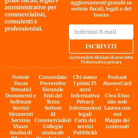
guide fiscali, legali e
aggiornamenti gratuiti su
amministrative per
notizie fiscali, legali e del
commercialisti,
lavoro
consulenti e
professionisti.
ISCRIVITI
Iscrivendoti dichiari di aver letto
l'
informativa privacy
Notizie
Concordato
Chi siamo
Podcast
Focus
Preventivo
I primi 25
AteneoCard
Tematici
Biennale
anni
+
Documenti e
Enti del
Informativa
Crea il tuo
Software
Terzo
Privacy
sito web
Servizi
Settore
Informazioni
Lavora con
Strumenti
AI
legali
noi
Servizio
Commercialisti
Carta dei
Mappa dei
Visure
Collegio
servizi
contenuti
Analisi di
sindacale
Pubblicità