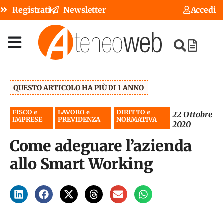
Registrati
Newsletter
Accedi
QUESTO ARTICOLO HA PIÙ DI 1 ANNO
FISCO e
LAVORO e
DIRITTO e
22 Ottobre
IMPRESE
PREVIDENZA
NORMATIVA
2020
Come adeguare l’azienda
allo Smart Working