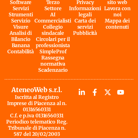
Software
Terzo
Privacy
sito web
Servizi
Settore
Informazioni
Lavora con
Strumenti
AI
legali
noi
Servizio
Commercialisti
Carta dei
Mappa dei
Visure
Collegio
servizi
contenuti
Analisi di
sindacale
Pubblicità
Bilancio
Circolari per il
Banana
professionista
Contabilità
SimpleProf
Rassegna
normativa
Scadenzario
AteneoWeb s.r.l.
Iscritta al Registro
Imprese di Piacenza al n.
01316560331
C.f. e p.iva 01316560331
Periodico telematico Reg.
Tribunale di Piacenza n.
587 del 20/02/2003