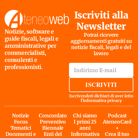
Iscriviti alla
Newsletter
Notizie, software e
Potrai ricevere
guide fiscali, legali e
aggiornamenti gratuiti su
amministrative per
notizie fiscali, legali e del
commercialisti,
lavoro
consulenti e
professionisti.
ISCRIVITI
Iscrivendoti dichiari di aver letto
l'
informativa privacy
Notizie
Concordato
Chi siamo
Podcast
Focus
Preventivo
I primi 25
AteneoCard
Tematici
Biennale
anni
+
Documenti e
Enti del
Informativa
Crea il tuo