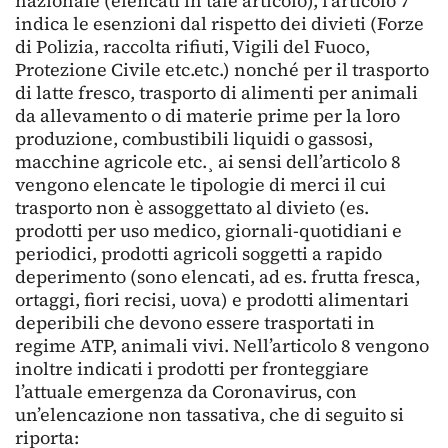
nazionale (elencati in tale articolo), l’articolo 7
indica le esenzioni dal rispetto dei divieti (Forze
di Polizia, raccolta rifiuti, Vigili del Fuoco,
Protezione Civile etc.etc.) nonché per il trasporto
di latte fresco, trasporto di alimenti per animali
da allevamento o di materie prime per la loro
produzione, combustibili liquidi o gassosi,
macchine agricole etc.¸ ai sensi dell’articolo 8
vengono elencate le tipologie di merci il cui
trasporto non è assoggettato al divieto (es.
prodotti per uso medico, giornali-quotidiani e
periodici, prodotti agricoli soggetti a rapido
deperimento (sono elencati, ad es. frutta fresca,
ortaggi, fiori recisi, uova) e prodotti alimentari
deperibili che devono essere trasportati in
regime ATP, animali vivi. Nell’articolo 8 vengono
inoltre indicati i prodotti per fronteggiare
l’attuale emergenza da Coronavirus, con
un’elencazione non tassativa, che di seguito si
riporta: