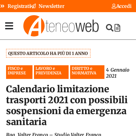
Registrati
Newsletter
Accedi
QUESTO ARTICOLO HA PIÙ DI 1 ANNO
FISCO e
LAVORO e
DIRITTO e
4 Gennaio
IMPRESE
PREVIDENZA
NORMATIVA
2021
Calendario limitazione
trasporti 2021 con possibili
sospensioni da emergenza
sanitaria
Rag. Valter Franco
–
Studio Valter Franco