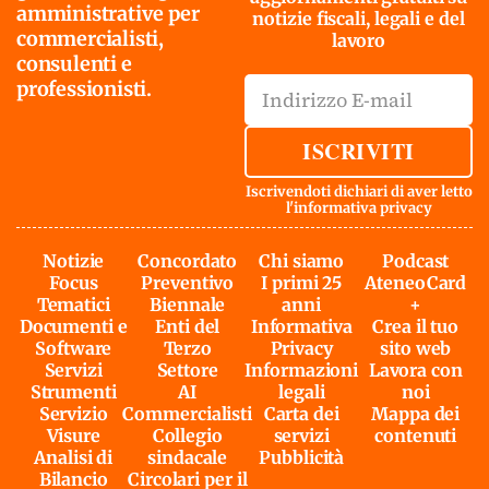
amministrative per
notizie fiscali, legali e del
commercialisti,
lavoro
consulenti e
professionisti.
ISCRIVITI
Iscrivendoti dichiari di aver letto
l'
informativa privacy
Notizie
Concordato
Chi siamo
Podcast
Focus
Preventivo
I primi 25
AteneoCard
Tematici
Biennale
anni
+
Documenti e
Enti del
Informativa
Crea il tuo
Software
Terzo
Privacy
sito web
Servizi
Settore
Informazioni
Lavora con
Strumenti
AI
legali
noi
Servizio
Commercialisti
Carta dei
Mappa dei
Visure
Collegio
servizi
contenuti
Analisi di
sindacale
Pubblicità
Bilancio
Circolari per il