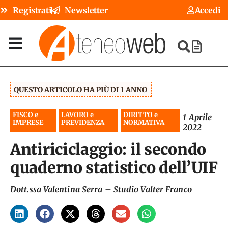
Registrati
Newsletter
Accedi
QUESTO ARTICOLO HA PIÙ DI 1 ANNO
FISCO e
LAVORO e
DIRITTO e
1 Aprile
IMPRESE
PREVIDENZA
NORMATIVA
2022
Antiriciclaggio: il secondo
quaderno statistico dell’UIF
Dott.ssa Valentina Serra
–
Studio Valter Franco