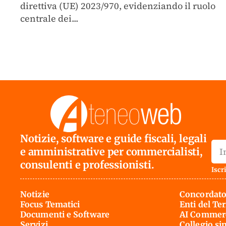
direttiva (UE) 2023/970, evidenziando il ruolo
centrale dei...
Notizie, software e guide fiscali, legali
e amministrative per commercialisti,
consulenti e professionisti.
Iscri
Notizie
Concordato
Focus Tematici
Enti del Te
Documenti e Software
AI Commerc
Servizi
Collegio si