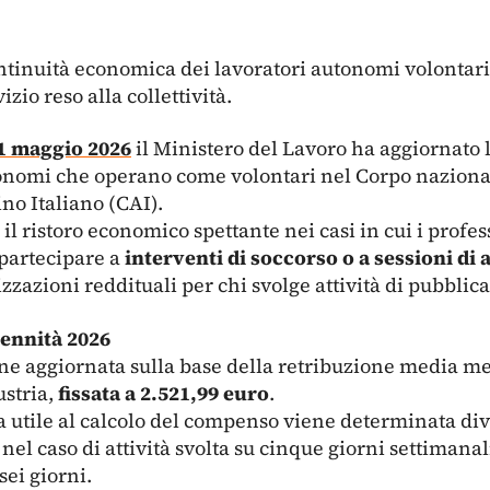
ntinuità economica dei lavoratori autonomi volontar
izio reso alla collettività.
11 maggio 2026
il Ministero del Lavoro ha aggiornato
utonomi che operano come volontari nel Corpo naziona
no Italiano (CAI).
l ristoro economico spettante nei casi in cui i profes
r partecipare a
interventi di soccorso o a sessioni d
izzazioni reddituali per chi svolge attività di pubblica 
dennità 2026
ene aggiornata sulla base della retribuzione media me
ustria,
fissata a 2.521,99 euro
.
a utile al calcolo del compenso viene determinata di
 nel caso di attività svolta su cinque giorni settimana
 sei giorni.