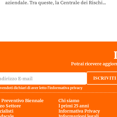
aziendale. Tra queste, la Centrale dei Rischi...
Potrai ricevere aggiorn
ISCRIVITI
vendoti dichiari di aver letto l'
informativa privacy
 Preventivo Biennale
Chi siamo
rzo Settore
I primi 25 anni
ialisti
Informativa Privacy
ndacale
Informazioni legali