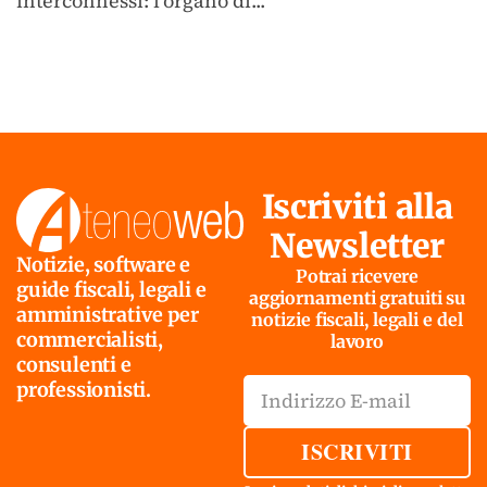
interconnessi: l'organo di...
Iscriviti alla
Newsletter
Notizie, software e
Potrai ricevere
guide fiscali, legali e
aggiornamenti gratuiti su
amministrative per
notizie fiscali, legali e del
commercialisti,
lavoro
consulenti e
professionisti.
ISCRIVITI