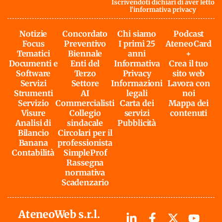
Iscrivendoti dichiari di aver letto
l'
informativa privacy
Notizie
Concordato
Chi siamo
Podcast
Focus
Preventivo
I primi 25
AteneoCard
Tematici
Biennale
anni
+
Documenti e
Enti del
Informativa
Crea il tuo
Software
Terzo
Privacy
sito web
Servizi
Settore
Informazioni
Lavora con
Strumenti
AI
legali
noi
Servizio
Commercialisti
Carta dei
Mappa dei
Visure
Collegio
servizi
contenuti
Analisi di
sindacale
Pubblicità
Bilancio
Circolari per il
Banana
professionista
Contabilità
SimpleProf
Rassegna
normativa
Scadenzario
AteneoWeb s.r.l.