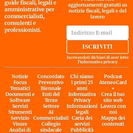
guide fiscali, legali e
aggiornamenti gratuiti su
amministrative per
notizie fiscali, legali e del
commercialisti,
lavoro
consulenti e
professionisti.
ISCRIVITI
Iscrivendoti dichiari di aver letto
l'
informativa privacy
Notizie
Concordato
Chi siamo
Podcast
Focus
Preventivo
I primi 25
AteneoCard
Tematici
Biennale
anni
+
Documenti e
Enti del
Informativa
Crea il tuo
Software
Terzo
Privacy
sito web
Servizi
Settore
Informazioni
Lavora con
Strumenti
AI
legali
noi
Servizio
Commercialisti
Carta dei
Mappa dei
Visure
Collegio
servizi
contenuti
Analisi di
sindacale
Pubblicità