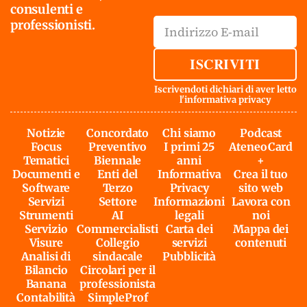
consulenti e
professionisti.
ISCRIVITI
Iscrivendoti dichiari di aver letto
l'
informativa privacy
Notizie
Concordato
Chi siamo
Podcast
Focus
Preventivo
I primi 25
AteneoCard
Tematici
Biennale
anni
+
Documenti e
Enti del
Informativa
Crea il tuo
Software
Terzo
Privacy
sito web
Servizi
Settore
Informazioni
Lavora con
Strumenti
AI
legali
noi
Servizio
Commercialisti
Carta dei
Mappa dei
Visure
Collegio
servizi
contenuti
Analisi di
sindacale
Pubblicità
Bilancio
Circolari per il
Banana
professionista
Contabilità
SimpleProf