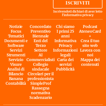
ISCRIVITI
Iscrivendoti dichiari di aver letto
l'
informativa privacy
Notizie
Concordato
Chi siamo
Podcast
Focus
Preventivo
I primi 25
AteneoCard
Tematici
Biennale
anni
+
Documenti e
Enti del
Informativa
Crea il tuo
Software
Terzo
Privacy
sito web
Servizi
Settore
Informazioni
Lavora con
Strumenti
AI
legali
noi
Servizio
Commercialisti
Carta dei
Mappa dei
Visure
Collegio
servizi
contenuti
Analisi di
sindacale
Pubblicità
Bilancio
Circolari per il
Banana
professionista
Contabilità
SimpleProf
Rassegna
normativa
Scadenzario