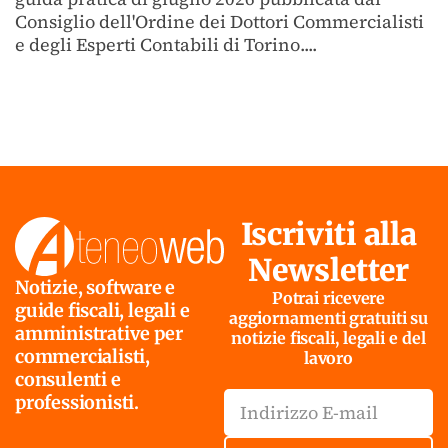
Consiglio dell'Ordine dei Dottori Commercialisti
e degli Esperti Contabili di Torino....
Iscriviti alla
Newsletter
Notizie, software e
Potrai ricevere
guide fiscali, legali e
aggiornamenti gratuiti su
amministrative per
notizie fiscali, legali e del
commercialisti,
lavoro
consulenti e
professionisti.